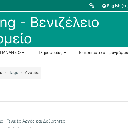
English ‎(en)
ng - Βενιζέλειο
μείο
Ο-ΠΑΝΑΝΕΙΟ
Πληροφορίες
Εκπαιδευτικά Προγράμμ
es
Tags
Ανοσία
α -Γενικές Αρχές και Δεξιότητες