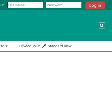
‎
Log in
Togg
ατα
Σύνδεσμοι
Standard view