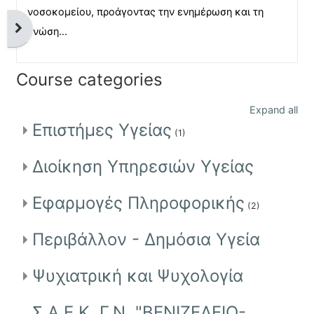
νοσοκομείου, προάγοντας την ενημέρωση και τη
Open block drawer
γνώση...
Course categories
Expand all
Επιστήμες Υγείας
(1)
Διοίκηση Υπηρεσιών Υγείας
Εφαρμογές Πληροφορικής
(2)
Περιβάλλον - Δημόσια Υγεία
Ψυχιατρική και Ψυχολογία
Σ.Α.Ε.Κ. Γ.Ν. "ΒΕΝΙΖΕΛΕΙΟ-