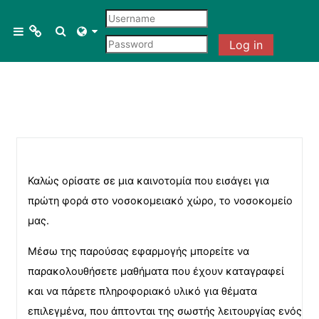
Skip to main content
Menu 1
Toggle search input
Side panel
Log in
Blocks
Courses
Blocks
Blocks
Blocks
All courses
Course search
Καλώς ορίσατε σε μια καινοτομία που εισάγει για
πρώτη φορά στο νοσοκομειακό χώρο, το νοσοκομείο
μας.
Μέσω της παρούσας εφαρμογής μπορείτε να
παρακολουθήσετε μαθήματα που έχουν καταγραφεί
και να πάρετε πληροφοριακό υλικό για θέματα
επιλεγμένα, που άπτονται της σωστής λειτουργίας ενός