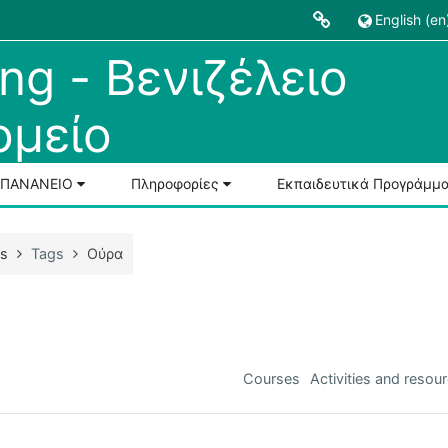
English ‎(en)
ng - Βενιζέλειο
μείο
Ο-ΠΑΝΑΝΕΙΟ
Πληροφορίες
Εκπαιδευτικά Προγράμμ
es
Tags
Ούρα
Courses
Activities and resou