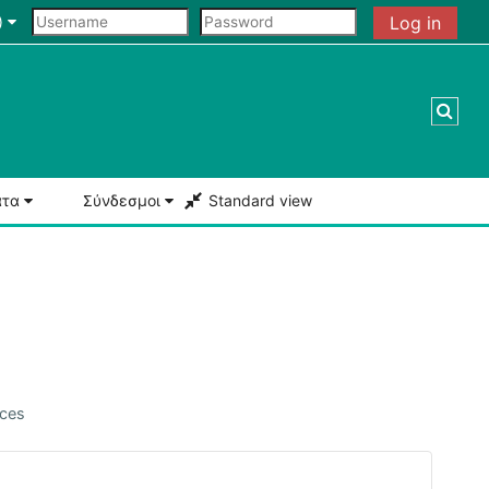
‎
Log in
Togg
ατα
Σύνδεσμοι
Standard view
rces