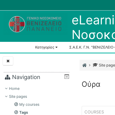
Skip to main content
Menu 1
eLearni
Νοσοκο
Courses
All courses
Κατηγορίες
Σ.Α.Ε.Κ. Γ.Ν. "ΒΕΝΙΖΕΛΕΙ
Course search
Home
Site pag
Blocks
Navigation
Ούρα
Home
Site pages
My courses
COURSES
Tags