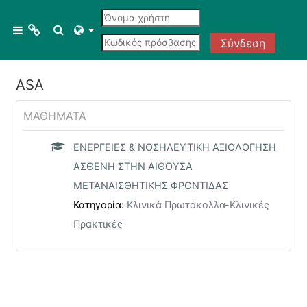
Μετάβαση στο κεντρικό περιεχόμενο
Menu 1
Εναλλαγή εισόδου αναζήτησης
Πλευρικός πίνακας
Σύνδεση
ASA
Courses
All courses
ΜΑΘΉΜΑΤΑ
ΕΝΕΡΓΕΙΕΣ & ΝΟΣΗΛΕΥΤΙΚΗ ΑΞΙΟΛΟΓΗΣΗ
Course search
ΑΣΘΕΝΗ ΣΤΗΝ ΑΙΘΟΥΣΑ
ΜΕΤΑΝΑΙΣΘΗΤΙΚΗΣ ΦΡΟΝΤΙΔΑΣ
Κατηγορία:
Κλινικά Πρωτόκολλα-Κλινικές
Πρακτικές