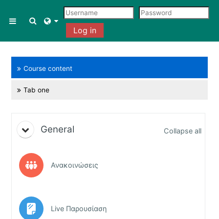
Skip to main content
Toggle search input
Side panel
Log in
Course content
Tab one
Blocks
Topic outline
General
Collapse all
Forum
Ανακοινώσεις
Page
Live Παρουσίαση