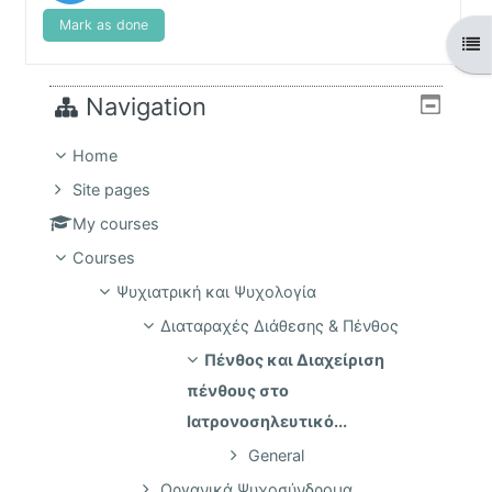
Mark as done
Ope
Blocks
Navigation
Home
Site pages
My courses
Courses
Ψυχιατρική και Ψυχολογία
Διαταραχές Διάθεσης & Πένθος
Πένθος και Διαχείριση
πένθους στο
Ιατρονοσηλευτικό...
General
Οργανικά Ψυχοσύνδρομα