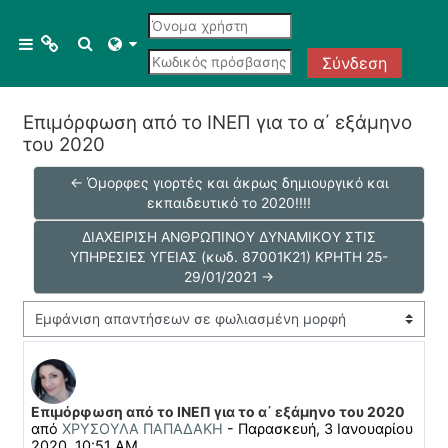
Μετάβαση στο κεντρικό περιεχόμενο
Menu 1
Εναλλαγή εισόδου αναζήτησης
Πλευρικός πίνακας
Σύνδεση
Επιμόρφωση από το ΙΝΕΠ για το α΄ εξάμηνο
Courses
του 2020
All courses
← Όμορφες γιορτές και άκρως δημιουργικό και
εκπαιδευτικό το 2020!!!!
Course search
ΔΙΑΧΕΙΡΙΣΗ ΑΝΘΡΩΠΙΝΟΥ ΔΥΝΑΜΙΚΟΥ ΣΤΙΣ
ΥΠΗΡΕΣΙΕΣ ΥΓΕΙΑΣ (κωδ. 87001Κ21) ΚΡΗΤΗ 25-
29/01/2021 →
Λειτουργία εμφάνισης
Αριθμός απαντήσεων: 0
Επιμόρφωση από το ΙΝΕΠ για το α΄ εξάμηνο του 2020
από
ΧΡΥΣΟΥΛΑ ΠΑΠΑΔΑΚΗ
-
Παρασκευή, 3 Ιανουαρίου
2020, 10:51 AM