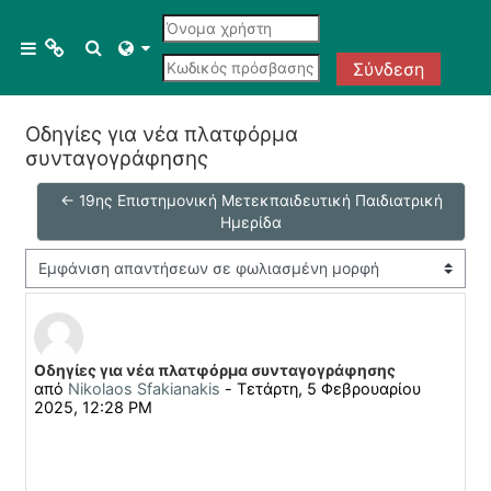
Μετάβαση στο κεντρικό περιεχόμενο
Menu 1
Εναλλαγή εισόδου αναζήτησης
Πλευρικός πίνακας
Σύνδεση
Οδηγίες για νέα πλατφόρμα
Courses
συνταγογράφησης
All courses
← 19ης Επιστημονική Μετεκπαιδευτική Παιδιατρική
Ημερίδα
Course search
Λειτουργία εμφάνισης
Αριθμός απαντήσεων: 0
Οδηγίες για νέα πλατφόρμα συνταγογράφησης
από
Nikolaos Sfakianakis
-
Τετάρτη, 5 Φεβρουαρίου
2025, 12:28 PM