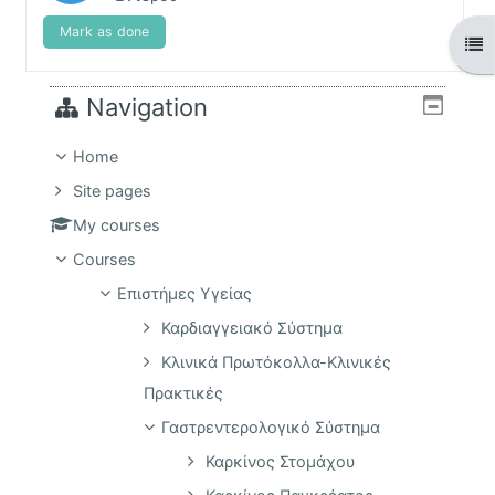
Mark as done
Ope
Blocks
Navigation
Home
Site pages
My courses
Courses
Επιστήμες Υγείας
Καρδιαγγειακό Σύστημα
Κλινικά Πρωτόκολλα-Κλινικές
Πρακτικές
Γαστρεντερολογικό Σύστημα
Καρκίνος Στομάχου