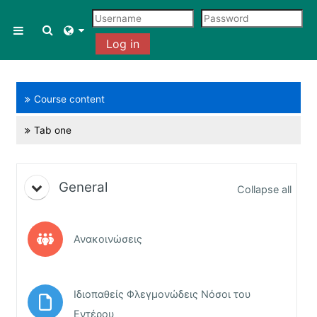
Skip to main content
Toggle search input
Side panel
Log in
Course content
Tab one
Blocks
Topic outline
General
Collapse all
Forum
Ανακοινώσεις
Ιδιοπαθείς Φλεγμονώδεις Νόσοι του
File
Εντέρου