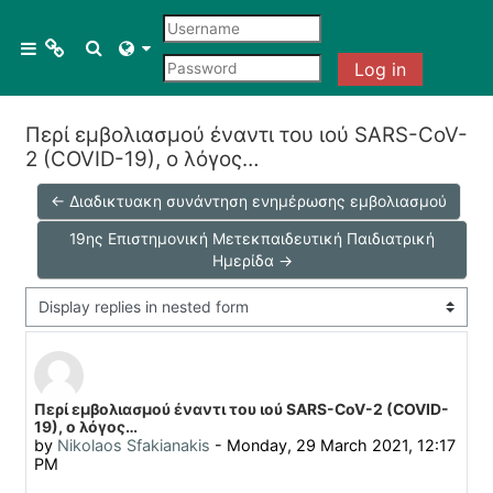
Skip to main content
Menu 1
Toggle search input
Side panel
Log in
Περί εμβολιασμού έναντι του ιού SARS-CoV-
Courses
2 (COVID-19), ο λόγος…
All courses
← Διαδικτυακη συνάντηση ενημέρωσης εμβολιασμού
19ης Επιστημονική Μετεκπαιδευτική Παιδιατρική
Course search
Ημερίδα →
Display mode
Number of replies: 0
Περί εμβολιασμού έναντι του ιού SARS-CoV-2 (COVID-
19), ο λόγος…
by
Nikolaos Sfakianakis
-
Monday, 29 March 2021, 12:17
PM