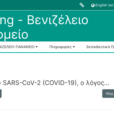
English ‎(en)
ng - Βενιζέλειο
μείο
ΒΕΝΙΖΕΛΕΙΟ-ΠΑΝΑΝΕΙΟ
Πληροφορίες
Εκπαιδευτικά 
ύ SARS-CoV-2 (COVID-19), ο λόγος…
19ης