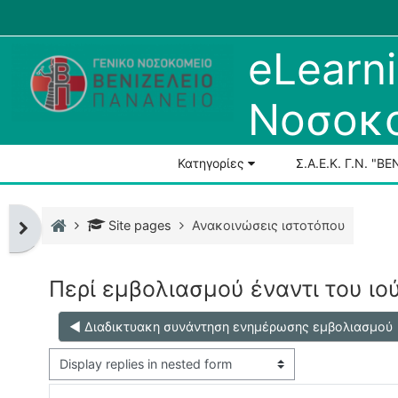
Skip to main content
Menu 1
eLearni
Νοσοκο
Courses
All courses
Κατηγορίες
Σ.Α.Ε.Κ. Γ.Ν. "
Course search
Home
Site pages
Ανακοινώσεις ιστοτόπου
Open block drawer
Περί εμβολιασμού έναντι του ιο
◀︎ Διαδικτυακη συνάντηση ενημέρωσης εμβολιασμού
Display mode