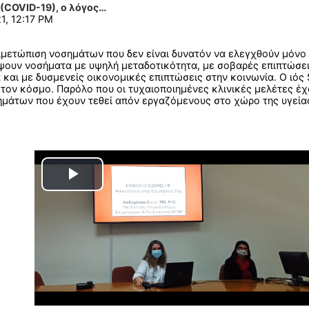
(COVID-19), ο λόγος…
1, 12:17 PM
ιμετώπιση νοσημάτων που δεν είναι δυνατόν να ελεγχθούν μόνο
είψουν νοσήματα με υψηλή μεταδοτικότητα, με σοβαρές επιπτώσε
 και με δυσμενείς οικονομικές επιπτώσεις στην κοινωνία. Ο ιό
τον κόσμο. Παρόλο που οι τυχαιοποιημένες κλινικές μελέτες έ
ημάτων που έχουν τεθεί απόν εργαζόμενους στο χώρο της υγείας
Play
Video